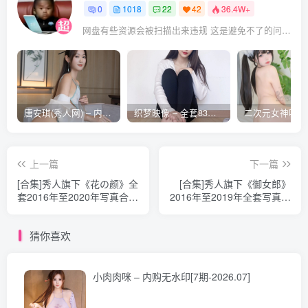
[波萝社] 2015.05.25 Vol.026 刘娅希
0
1018
22
42
36.4W+
[波萝社] 2015.05.19 Vol.025 柳侑绮Sevenbaby
网盘有些资源会被扫描出来违规 这是避免不了的问题 遇到失效的请评论回复 后面会整理重新打包上传补档
[波萝社] 2015.05.18 Vol.024 AngelaLee李玲
[波萝社] 2015.05.15 Vol.023 许文婷Regina
[波萝社] 2015.05.14 Vol.022 朵比dobby
[波萝社] 2015.05.11 Vol.021 刘娅希
唐安琪(秀人网) – 内购合集无水印[41期-2026.04]
织梦映像 – 全套83期及视频合集[609G-2026..08]
[波萝社] 2015.05.04 Vol.020 Monkey小潘鼠
[波萝社] 2015.05.01 Vol.019 朵比dobby
上一篇
下一篇
[波萝社] 2015.04.30 Vol.018 许文婷Regina
[合集]秀人旗下《花の颜》全
[合集]秀人旗下《御女郎》
[波萝社] 2015.04.29 Vol.017 柳侑绮Sevenbaby
套2016年至2020年写真合集
2016年至2019年全套写真合
[波萝社] 2015.04.27 Vol.016 AngelaLee李玲
001-074期(官方停更)
集001-120（官方停更）
[波萝社] 2015.04.24 Vol.015 Monkey 小潘鼠
猜你喜欢
[波萝社] 2015.04.22 Vol.014 刘娅希
[波萝社] 2015.04.21 Vol.013 朵比dobby
小肉肉咪 – 内购无水印[7期-2026.07]
[波萝社] 2015.04.17 vol.012 模特合集