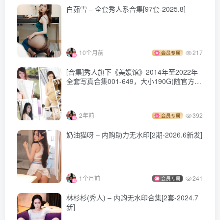
白茹雪 – 全套秀人系合集[97套-2025.8]
10个月前
217
会员专属
[合集]秀人旗下《美媛馆》2014年至2022年
全套写真合集001-649，大小190G(随官方更
新)
2年前
392
会员专属
奶油猫呀 – 内购助力无水印[2期-2026.6新发]
1个月前
241
会员专属
林杉杉(秀人) – 内购无水印合集[2套-2024.7
新]