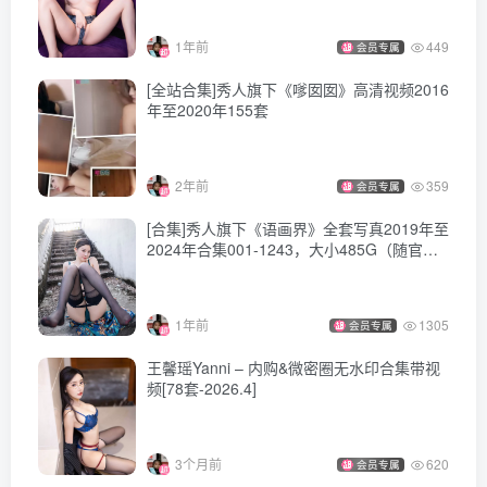
1年前
449
会员专属
[全站合集]秀人旗下《嗲囡囡》高清视频2016
年至2020年155套
2年前
359
会员专属
[合集]秀人旗下《语画界》全套写真2019年至
2024年合集001-1243，大小485G（随官方
更新）
1年前
1305
会员专属
王馨瑶Yanni – 内购&微密圈无水印合集带视
频[78套-2026.4]
3个月前
620
会员专属