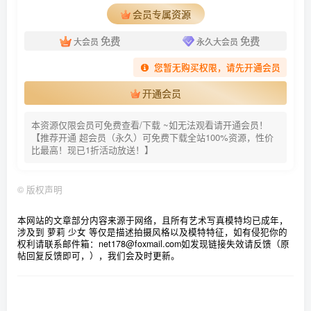
会员专属资源
[波萝社] 2015.09.09 Vol.055 夏美酱
[波萝社] 2015.08.31 Vol.054 王雨纯
免费
免费
大会员
永久大会员
[波萝社] 2015.08.25 Vol.053 许诺Sabrina
您暂无购买权限，请先开通会员
[波萝社] 2015.08.22 Vol.052 柳侑绮Sevenbaby
开通会员
[波萝社] 2015.08.20 Vol.051 刘娅希
[波萝社] 2015.08.13 Vol.050 Barbie可儿
本资源仅限会员可免费查看/下载 ~如无法观看请开通会员！
【推荐开通 超会员（永久）可免费下载全站100%资源，性价
[波萝社] 2015.08.08 Vol.049 柳侑绮Sevenbaby
比最高！现已1折活动放送！】
[波萝社] 2015.08.04 Vol.048 王雨纯
[波萝社] 2015.08.03 Vol.047 八宝icey
©
版权声明
[波萝社] 2015.08.01 Vol.046 王雨纯
本网站的文章部分内容来源于网络，且所有艺术写真模特均已成年，
[波萝社] 2015.07.28 Vol.045 许诺Sabrina
涉及到 萝莉 少女 等仅是描述拍摄风格以及模特特征，如有侵犯你的
权利请联系邮件箱：net178@foxmail.com
如发现链接失效请反馈（原
[波萝社] 2015.07.27 Vol.044 柳侑绮Sevenbaby
帖回复反馈即可，），我们会及时更新。
[波萝社] 2015.07.25 Vol.043 刘娅希
[波萝社] 2015.07.24 Vol.042 Barbie可儿
[波萝社] 2015.07.16 Vol.041 安兔子baby