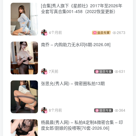
[合集]秀人旗下《星颜社》2017年至2026年
全套写真合集001-458（2022恢复更新）
4个月前
2673
会员专属
南乔 – 内购助力无水印[6期-2026.08]
7天前
631
会员专属
张思允(秀人网) – 微密圈私拍13期
8个月前
364
会员专属
杨晨晨(秀人网) – 私拍&定制&微密合集 – 印
度女郎/厨娘的投喂等[70套-2026.06]