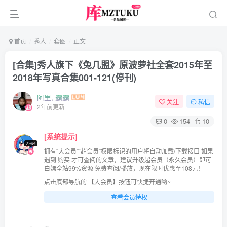
首页
秀人
套图
正文
[合集]秀人旗下《兔几盟》原波萝社全套2015年至
2018年写真合集001-121(停刊)
阿里, 霸霸
关注
私信
2年前更新
0
154
10
[系统提示]
拥有“大会员”“超会员”权限标识的用户将自动加载/下载接口 如果
遇到 购买 才可查阅的文章，建议升级超会员（永久会员）即可
白嫖全站99%资源 免费查阅/播放，现在限时优惠至108元！
点击底部导航的 【大会员】按钮可快捷开通哟~
查看会员特权