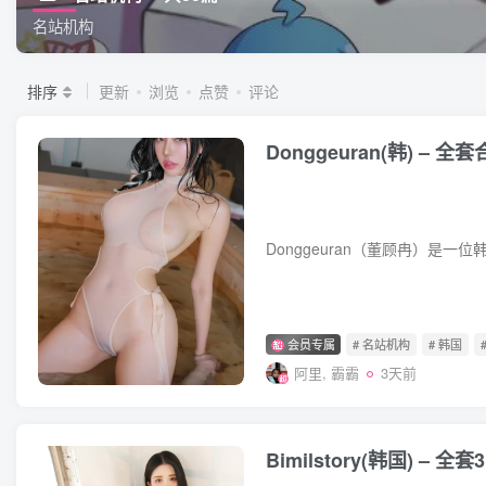
名站机构
排序
更新
浏览
点赞
评论
Donggeuran(韩) – 
会员专属
# 名站机构
# 韩国
阿里, 霸霸
3天前
Bimilstory(韩国) – 全