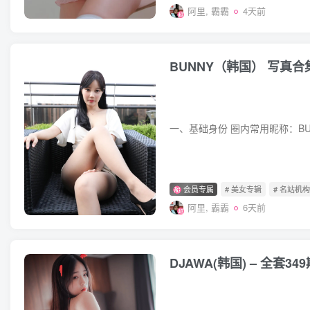
阿里, 霸霸
4天前
BUNNY（韩国） 写真合集
会员专属
# 美女专辑
# 名站机
阿里, 霸霸
6天前
DJAWA(韩国) – 全套349