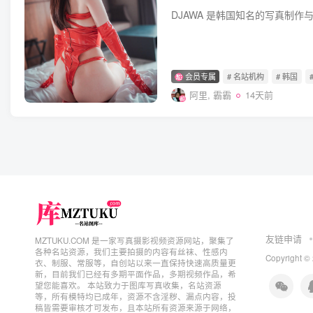
会员专属
# 名站机构
# 韩国
阿里, 霸霸
14天前
友链申请
MZTUKU.COM 是一家写真摄影视频资源网站，聚集了
各种名站资源，我们主要拍摄的内容有丝袜、性感内
Copyright ©
衣、制服、常服等，自创站以来一直保持快速高质量更
新，目前我们已经有多期平面作品，多期视频作品，希
望您能喜欢。 本站致力于图库写真收集，名站资源
等，所有模特均已成年，资源不含淫秽、漏点内容，投
稿皆需要审核才可发布，且本站所有资源来源于网络，