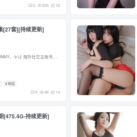
2
635
12
[27套][持续更新]
一、基础身份 圈内常用昵称：BUNNY、누냐 海外社交主账号：X（推特）@kxbatx，是韩国本土人气新生代全职 coser，凭借兔女郎题材出圈，在东亚二次元圈子热度较高，常参与中韩线上作品投稿、线下...
构
# 韩国
0
46
14
期[475.4G-持续更新]