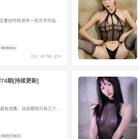
Bimilstory是一个韩国新兴机构，主要创作和发布一些艺术作品。以下是关于Bimilstory的一些详细信息： Bimilstory的作品 Bimilstory有一些知名的作品，例如： Leesul – Vol.01：这是Bimilstory...
 Bimilstory
2
799
6
套74期[持续更新]
韩国的SWEETBOX，新出不久一直有收集，目前模特只有几个，但是…质量很高，视频质量也很高，有几个模特还是特别有感觉那种，当然也是典型的韩国风味。 合集目录在预览图下面 合集目录(持续更新...
# SWEETBOX