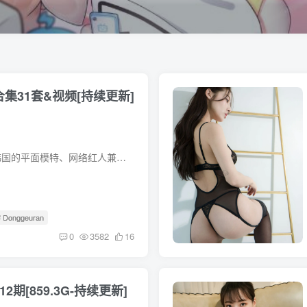
全套合集31套&视频[持续更新]
Donggeuran（董顾冉）是一位韩国的平面模特、网络红人兼主播。 社交账号：董顾冉活跃于 Instagram 等社交媒体平台，在上面积累了大量粉丝。她会通过这些平台分享日常生活、舞蹈创作灵感以及教学...
# Donggeuran
0
3582
16
套312期[859.3G-持续更新]