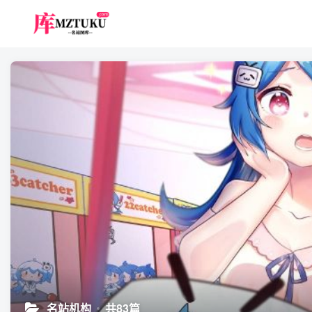
名站机构
共83篇