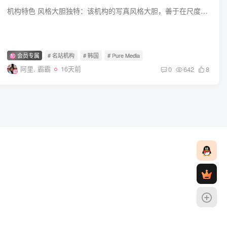
机构特色 风格大胆独特：该机构的写真风格大胆，善于在尺度的拿捏上展现独特魅力，同时又充满神秘的诱惑感，让作品在众多写真中脱颖而出。 挖掘模特特色：善于挖掘模特的独特气质和魅力，通过专...
会员专属
# 名站机构
# 韩国
# Pure Media
阿里, 霸霸
16天前
0
642
8