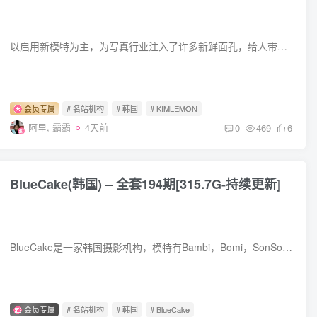
以启用新模特为主，为写真行业注入了许多新鲜面孔，给人带来耳目一新的感觉。其模特风格多样，能驾驭不同的拍摄主题和风格。写真作品涵盖多种类型，包括美少女 Cosplay、私房写真等。从一些预览...
会员专属
# 名站机构
# 韩国
# KIMLEMON
阿里, 霸霸
4天前
0
469
6
BlueCake(韩国) – 全套194期[315.7G-持续更新]
BlueCake是一家韩国摄影机构，模特有Bambi，Bomi，SonSon，Jenny，Yuna等一众模特，作品也包含一部分Cos，机构新创作品还不是很多 合集目录在预览图下面 合集目录(持续更新…) [8.1]194.[BLUECA...
会员专属
# 名站机构
# 韩国
# BlueCake