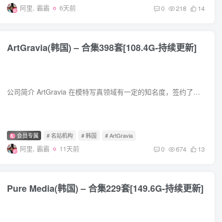
阿里, 霸霸
6天前
0
218
14
ArtGravia(韩国) – 合集398套[108.4G-持续更新]
公司简介 ArtGravia 在模特写真领域有一定的知名度，签约了不少模特，通过专业的拍摄和制作，在社交媒体等平台上推出模特们的写真作品，吸引了众多粉丝关注。不过，该公司曾传出负面新闻，有 3 ...
会员专属
# 名站机构
# 韩国
# ArtGravia
阿里, 霸霸
11天前
0
674
13
Pure Media(韩国) – 合集229套[149.6G-持续更新]