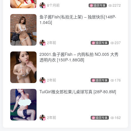
8个月前
2272
会员专属
鱼子酱Fish(私拍无上架) – 独居快乐[148P-
1.04G]
2年前
237
会员专属
23001.鱼子酱Fish – 内购私拍 NO.005 大秀
透明内衣 [150P-1.88GB]
2年前
176
会员专属
TuiGirl推女郎松果儿桌球写真 [28P-80.8M]
2年前
162
会员专属