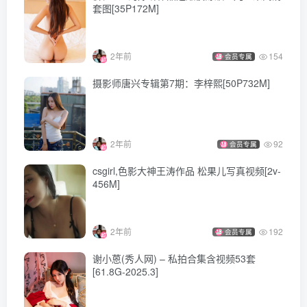
套图[35P172M]
2年前
154
会员专属
摄影师唐兴专辑第7期：李梓熙[50P732M]
2年前
92
会员专属
csgirl,色影大神王涛作品 松果儿写真视频[2v-
456M]
2年前
192
会员专属
谢小蒽(秀人网) – 私拍合集含视频53套
[61.8G-2025.3]