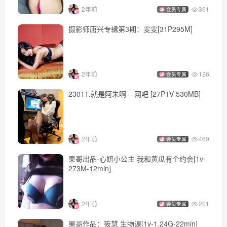
2年前
361
会员专属
摄影师唐兴专辑第3期：雯雯[31P295M]
2年前
126
会员专属
23011.就是阿朱啊 – 网吧 [27P1V-530MB]
2年前
469
会员专属
果哥出品-心妍小公主 我和黄瓜有个约会[1v-
273M-12min]
2年前
201
会员专属
果哥作品：筱慧 生物课[1v-1.24G-22min]