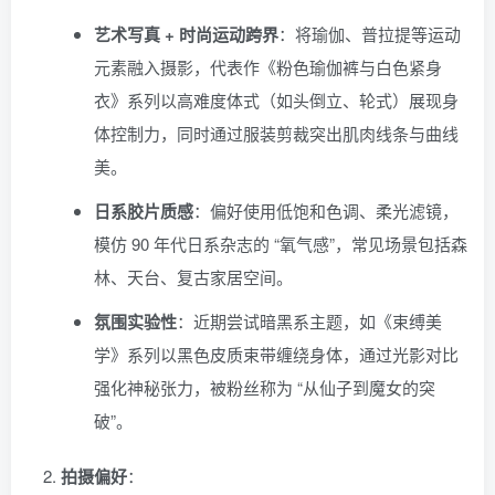
艺术写真 + 时尚运动跨界
：将瑜伽、普拉提等运动
元素融入摄影，代表作《粉色瑜伽裤与白色紧身
衣》系列以高难度体式（如头倒立、轮式）展现身
体控制力，同时通过服装剪裁突出肌肉线条与曲线
美。
日系胶片质感
：偏好使用低饱和色调、柔光滤镜，
模仿 90 年代日系杂志的 “氧气感”，常见场景包括森
林、天台、复古家居空间。
氛围实验性
：近期尝试暗黑系主题，如《束缚美
学》系列以黑色皮质束带缠绕身体，通过光影对比
强化神秘张力，被粉丝称为 “从仙子到魔女的突
破”。
拍摄偏好
：