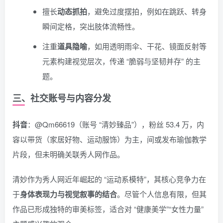
擅长
动态抓拍
，避免过度摆拍，例如在跳跃、转身
瞬间定格，突出肢体流畅性。
注重
道具隐喻
，如用透明雨伞、干花、镜面反射等
元素构建视觉层次，传递 “脆弱与坚韧并存” 的主
题。
三、社交账号与内容分发
抖音
：@Qm66619（账号 “清妙臻品”），粉丝 53.4 万，内
容以带货（家居好物、运动服饰）为主，间或发布瑜伽教学
片段，但未明确关联秀人网作品。
清妙作为秀人网近年崛起的 “运动系模特”，其核心竞争力在
于
身体表现力与视觉叙事的结合
。尽管个人信息有限，但其
作品已形成独特的审美标签，适合对 “健康美学”“女性力量”