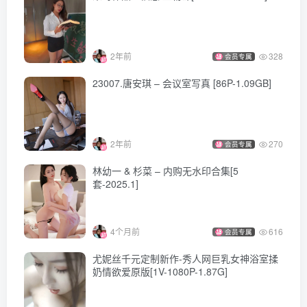
2年前
328
会员专属
23007.唐安琪 – 会议室写真 [86P-1.09GB]
2年前
270
会员专属
林幼一 & 杉菜 – 内购无水印合集[5
套-2025.1]
4个月前
616
会员专属
尤妮丝千元定制新作-秀人网巨乳女神浴室揉
奶情欲爱原版[1V-1080P-1.87G]