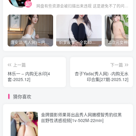
007.清妙 – 湿身戏水 [89P-326MB]
网盘有些资源会被扫描出来违规 这是避免不了的问题 遇到失效的请评论回复 后面会整理重新打包上传补档
[8.20]
006.清妙 – 连体丝袜 [91P-1.34GB]
唐安琪(秀人网) – 内购合集无水印[41期-2026.04]
织梦映像 – 全套83期及视频合集[609G-2026..08]
[2024.6.9]
005.清妙 – 醉酒 [82P-365MB]
004.清妙 – 瑜伽 [93P-493MB]
上一篇
下一篇
003.清妙 – 完美的S形尤物 [91P-292MB]
林乐一 – 内购无水印[4
杏子Yada(秀人网) -内购无水
套-2025.12]
印合集[27期-2025.12]
002.清妙 – 丝袜 [110P-580MB]
001.清妙 – 红色舞裙 [93P-486MB]
猜你喜欢
金牌摄影师果哥出品秀人网嫩模智秀豹纹黑
丝野性诱惑视频[1v-502M-22min]