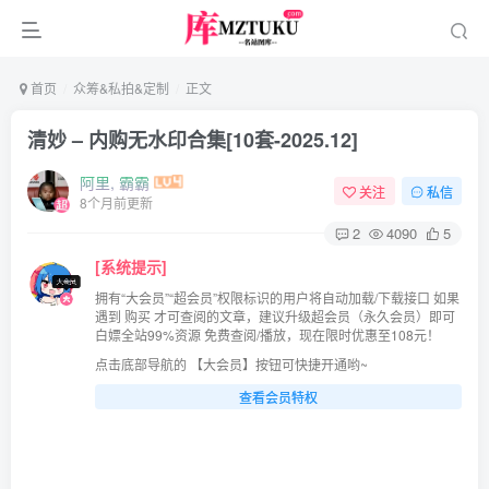
首页
众筹&私拍&定制
正文
清妙 – 内购无水印合集[10套-2025.12]
阿里, 霸霸
关注
私信
8个月前更新
2
4090
5
[系统提示]
拥有“大会员”“超会员”权限标识的用户将自动加载/下载接口 如果
遇到 购买 才可查阅的文章，建议升级超会员（永久会员）即可
白嫖全站99%资源 免费查阅/播放，现在限时优惠至108元！
点击底部导航的 【大会员】按钮可快捷开通哟~
查看会员特权