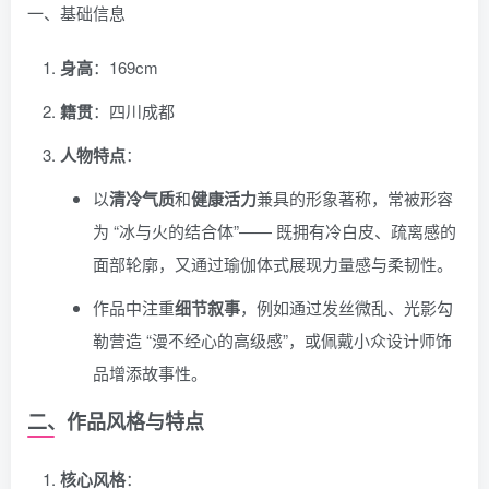
一、基础信息
身高
：169cm
籍贯
：四川成都
人物特点
：
以
清冷气质
和
健康活力
兼具的形象著称，常被形容
为 “冰与火的结合体”—— 既拥有冷白皮、疏离感的
面部轮廓，又通过瑜伽体式展现力量感与柔韧性。
作品中注重
细节叙事
，例如通过发丝微乱、光影勾
勒营造 “漫不经心的高级感”，或佩戴小众设计师饰
品增添故事性。
二、作品风格与特点
核心风格
：