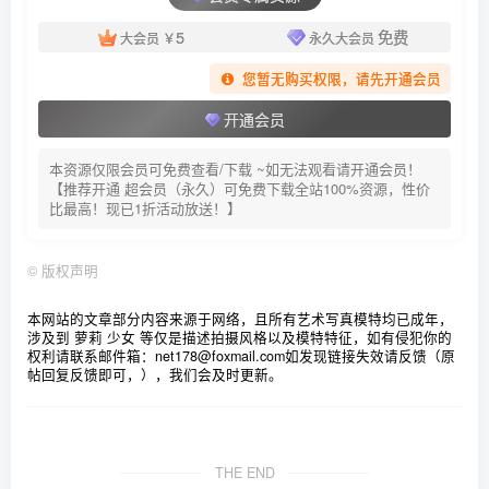
5
免费
大会员
￥
永久大会员
您暂无购买权限，请先开通会员
开通会员
本资源仅限会员可免费查看/下载 ~如无法观看请开通会员！
【推荐开通 超会员（永久）可免费下载全站100%资源，性价
比最高！现已1折活动放送！】
©
版权声明
本网站的文章部分内容来源于网络，且所有艺术写真模特均已成年，
涉及到 萝莉 少女 等仅是描述拍摄风格以及模特特征，如有侵犯你的
权利请联系邮件箱：net178@foxmail.com
如发现链接失效请反馈（原
帖回复反馈即可，），我们会及时更新。
THE END