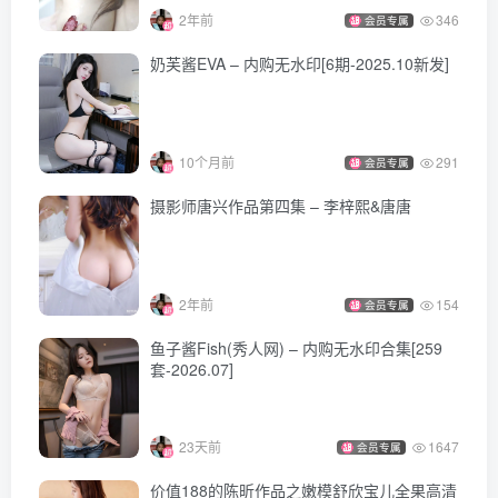
2年前
346
会员专属
奶芙酱EVA – 内购无水印[6期-2025.10新发]
10个月前
291
会员专属
摄影师唐兴作品第四集 – 李梓熙&唐唐
2年前
154
会员专属
鱼子酱Fish(秀人网) – 内购无水印合集[259
套-2026.07]
23天前
1647
会员专属
价值188的陈昕作品之嫩模舒欣宝儿全果高清