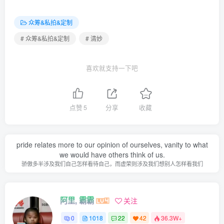
众筹&私拍&定制
# 众筹&私拍&定制
# 清妙
合集目录(持续更新…)
喜欢就支持一下吧
[12.25]
010.清妙 – 绿色连衣短裙[91P／1.30GB]
点赞
5
分享
收藏
[12.15]
pride relates more to our opinion of ourselves, vanity to what
009.清妙 – 机车女郎 [80P-496M]
we would have others think of us.
骄傲多半涉及我们自己怎样看待自己，而虚荣则涉及我们想别人怎样看我们
[9.8]
008.清妙 – 浮光掠影 全裸瑜伽[90P-767.2M]
阿里, 霸霸
关注
[2025.7.14]
0
1018
22
42
36.3W+