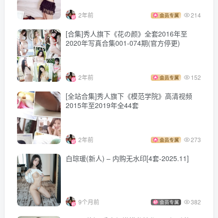
2年前
214
会员专属
[合集]秀人旗下《花の颜》全套2016年至
2020年写真合集001-074期(官方停更)
2年前
152
会员专属
[全站合集]秀人旗下《模范学院》高清视频
2015年至2019年全44套
2年前
273
会员专属
白琮瑗(新人) – 内购无水印[4套-2025.11]
9个月前
382
会员专属