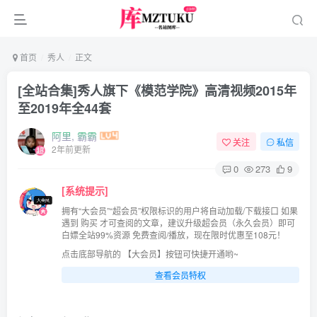
首页
秀人
正文
[全站合集]秀人旗下《模范学院》高清视频2015年
至2019年全44套
阿里, 霸霸
关注
私信
2年前更新
0
273
9
[系统提示]
拥有“大会员”“超会员”权限标识的用户将自动加载/下载接口 如果
遇到 购买 才可查阅的文章，建议升级超会员（永久会员）即可
白嫖全站99%资源 免费查阅/播放，现在限时优惠至108元！
点击底部导航的 【大会员】按钮可快捷开通哟~
查看会员特权