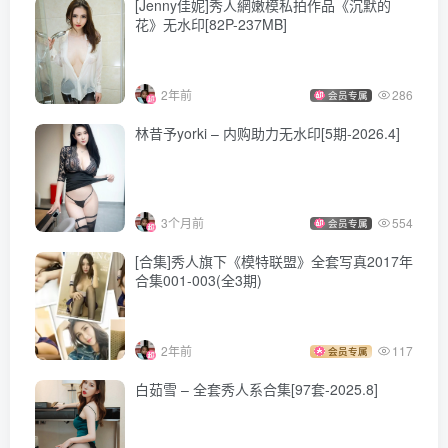
[Jenny佳妮]秀人網嫩模私拍作品《沉默的
花》无水印[82P-237MB]
2年前
286
会员专属
林昔予yorki – 内购助力无水印[5期-2026.4]
3个月前
554
会员专属
[合集]秀人旗下《模特联盟》全套写真2017年
合集001-003(全3期)
2年前
117
会员专属
白茹雪 – 全套秀人系合集[97套-2025.8]