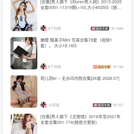
[合集]秀人旗下《Xiuren秀人网》2013-2025
全套0001-11319期(+10),大小6025G（随官
方更新）
3个月前
1484
会员专属
嫩模 糯美子Mini 写真合集78套（视频1
套）， 大小18.16G
8个月前
194
会员专属
玥儿玥er – 无水印内购合集[26套-2026.07]
16天前
707
会员专属
[合集]秀人旗下《尤物馆》2016年至2021年
全套合集001-174(随官方更新)