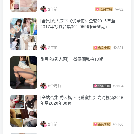
2年前
92
会员专属
[合集]秀人旗下《优星馆》全套2015年至
2017年写真合集001-059期(全59期)
2年前
231
会员专属
张思允(秀人网) – 微密圈私拍13期
8个月前
364
会员专属
[全站合集]秀人旗下《爱蜜社》高清视频2016
年至2020年38套
2年前
160
会员专属