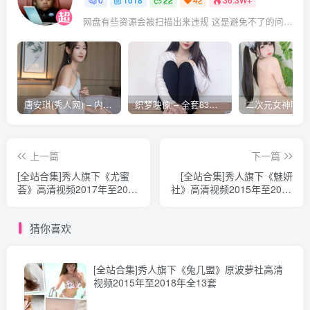
网盘有些资源会被扫描出来违规 这是避免不了的问题 遇到失效的请评论回复 后面会整理重新打包上传补档
唐安琪(秀人网) – 内购合集无水印[41期-2026.04]
织梦映像 – 全套83期及视频合集[609G-2026..08]
上一篇
下一篇
[全站合集]秀人旗下《尤蜜
[全站合集]秀人旗下《魅妍
荟》高清视频2017年至2020
社》高清视频2015年至2018
年全17套
年全35套
猜你喜欢
[全站合集]秀人旗下《兔几盟》原波萝社高清
视频2015年至2018年全13套