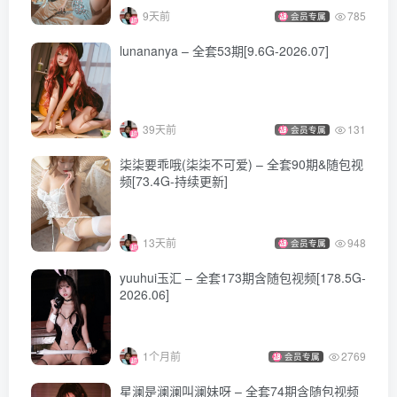
9天前
785
会员专属
lunananya – 全套53期[9.6G-2026.07]
39天前
131
会员专属
柒柒要乖哦(柒柒不可爱) – 全套90期&随包视
频[73.4G-持续更新]
13天前
948
会员专属
yuuhui玉汇 – 全套173期含随包视频[178.5G-
2026.06]
1个月前
2769
会员专属
星澜是澜澜叫澜妹呀 – 全套74期含随包视频