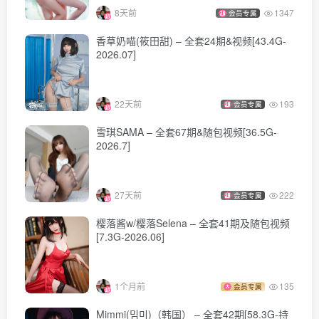
8天前
1347
会员专属
香草奶喵(筱田甜) – 全套24期&视频[43.4G-
2026.07]
22天前
193
会员专属
雪琪SAMA – 全套67期&随包视频[36.5G-
2026.7]
27天前
222
会员专属
樱落酱w/樱落Selena – 全套41期及随包视频
[7.3G-2026.06]
1个月前
135
会员专属
Mimmi(밈미)（韩国） – 全套42期[58.3G-持