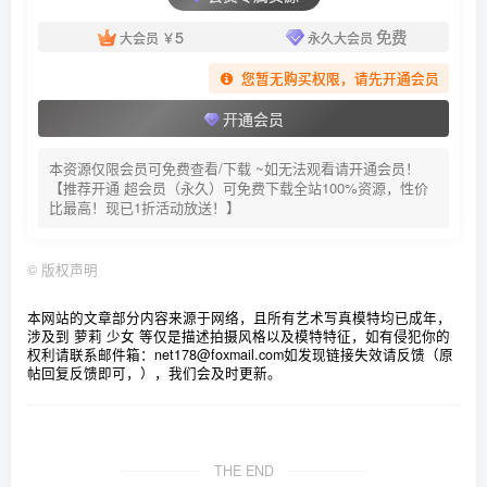
古川 NO.033 黑丝白兔女郎 [24P-95MB]
5
免费
大会员
￥
永久大会员
古川 NO.032 宝多六花 [11P-43MB]
古川 NO.031 白网袜 [41P-143MB]
您暂无购买权限，请先开通会员
古川 NO.030 白丝水手服 [55P-13MB]
开通会员
古川 NO.029 白丝 [44P1V-179MB]
本资源仅限会员可免费查看/下载 ~如无法观看请开通会员！
古川 NO.028 白色吊带袜 [38P-134MB]
【推荐开通 超会员（永久）可免费下载全站100%资源，性价
比最高！现已1折活动放送！】
古川 NO.027 白贝壳 [10P-41MB]
古川 NO.026 芭蕾睡衣 [15P-56MB]
©
版权声明
古川 NO.025 爱心女仆装 [35P-125MB]
古川 NO.024 银杏树下 [21P-83MB]
本网站的文章部分内容来源于网络，且所有艺术写真模特均已成年，
涉及到 萝莉 少女 等仅是描述拍摄风格以及模特特征，如有侵犯你的
古川 NO.023 武装jk [29P-137MB]
权利请联系邮件箱：net178@foxmail.com
如发现链接失效请反馈（原
古川 NO.022 圣诞节 [13P-45MB]
帖回复反馈即可，），我们会及时更新。
古川 NO.021 蕾姆幼年 [25P-86MB]
古川 NO.020 蕾姆兔女郎 [14P-49MB]
古川 NO.019 蕾姆睡衣 [43P-150MB]
THE END