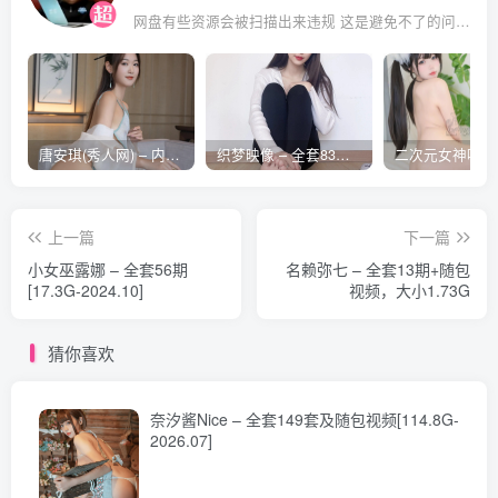
古川 NO.003 古鸽幼稚园 [11P-16MB]
网盘有些资源会被扫描出来违规 这是避免不了的问题 遇到失效的请评论回复 后面会整理重新打包上传补档
古川 NO.002 凡尔赛少女 [7P-12MB]
古川 NO.001 阿尔克纳之梦 [11P-17MB]
唐安琪(秀人网) – 内购合集无水印[41期-2026.04]
织梦映像 – 全套83期及视频合集[609G-2026..08]
上一篇
下一篇
小女巫露娜 – 全套56期
名赖弥七 – 全套13期+随包
[17.3G-2024.10]
视频，大小1.73G
猜你喜欢
奈汐酱Nice – 全套149套及随包视频[114.8G-
2026.07]