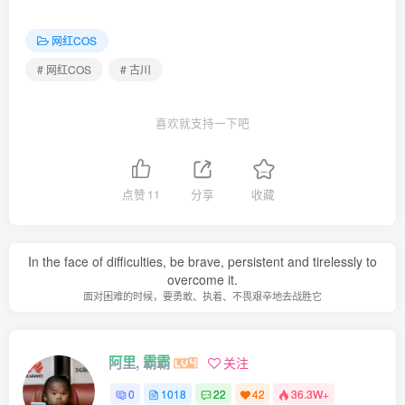
古川 NO.018 蕾姆女仆 [33P-109MB]
古川 NO.017 黑白jk [31P-85MB]
网红COS
古川 NO.016 粉色jk [16P-54MB]
# 网红COS
# 古川
古川 NO.015 独角兽 [11P-35MB]
古川 NO.014 东湖烟火 [21P-73MB]
喜欢就支持一下吧
古川 NO.013 岛风 [30P-118MB]
古川 NO.012 阿狸 [12P-51MB]
点赞
11
分享
收藏
古川 NO.011 95式玉玲珑 [12P-40MB]
古川 NO.010 穹妹 [11P-39MB]
古川 NO.009 猫耳体操+女仆 [20P-70MB]
In the face of difficulties, be brave, persistent and tirelessly to
overcome it.
古川 NO.008 小仙女 [18P-32MB]
面对困难的时候，要勇敢、执着、不畏艰辛地去战胜它
古川 NO.007 小公主 [10P-42MB]
古川 NO.006 体操服 [14P-23MB]
阿里, 霸霸
关注
古川 NO.005 鲨鱼画家 [15P-30MB]
古川 NO.004 男友衬衫 [14P-22MB]
0
1018
22
42
36.3W+