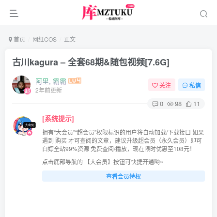
首页
网红COS
正文
古川kagura – 全套68期&随包视频[7.6G]
阿里, 霸霸
关注
私信
2年前更新
0
98
11
[系统提示]
拥有“大会员”“超会员”权限标识的用户将自动加载/下载接口 如果
遇到 购买 才可查阅的文章，建议升级超会员（永久会员）即可
白嫖全站99%资源 免费查阅/播放，现在限时优惠至108元！
点击底部导航的 【大会员】按钮可快捷开通哟~
查看会员特权