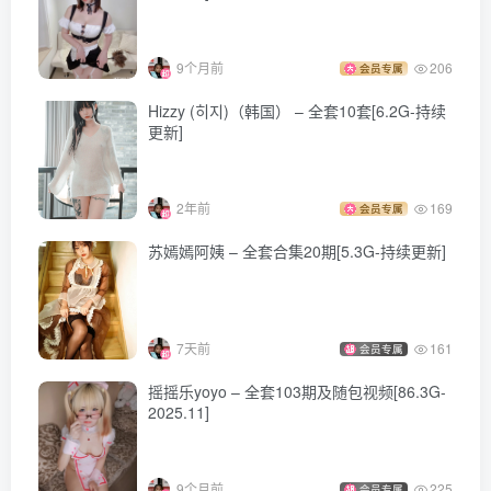
9个月前
206
会员专属
Hizzy (히지)（韩国） – 全套10套[6.2G-持续
更新]
2年前
169
会员专属
苏嫣嫣阿姨 – 全套合集20期[5.3G-持续更新]
7天前
161
会员专属
摇摇乐yoyo – 全套103期及随包视频[86.3G-
2025.11]
9个月前
225
会员专属