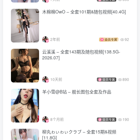
木棉棉OwO – 全套101期&随包视频[40.4G]
2年前
92
会员专属
云溪溪 – 全套143期及随包视频[138.5G-
2026.07]
10天前
890
会员专属
羊小雪@B站 – 舰长图包全套及作品
8个月前
190
会员专属
柳丸ゎぃゎぃクラブ – 全套15期&视频
[11.8G]