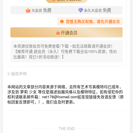
周叽是可爱兔兔 NO.029 盛夏 [19P-94MB]
免费
免费
周叽是可爱兔兔 NO.028 雪景jk [15P-130MB]
大会员
永久大会员
周叽是可爱兔兔 NO.027 玛修情人节 [24P-219MB]
您暂无购买权限，请先开通会员
周叽是可爱兔兔 NO.026 阿叔特皮-旗袍 [37P-360MB]
开通会员
周叽是可爱兔兔 NO.025 今夕何夕睡袍 [9P-15MB]
本资源仅限会员可免费查看/下载 ~如无法观看请开通会员！
周叽是可爱兔兔 NO.024 玛修 [17P-120MB]
【推荐开通 超会员（永久）可免费下载全站100%资源，性价
周叽是可爱兔兔 NO.023 加藤惠兔女郎 [32P-346MB]
比最高！现已1折活动放送！】
周叽是可爱兔兔 NO.022 圣人惠水着 [19P-117MB]
周叽是可爱兔兔 NO.021 黑白贞双人泳衣 [21P-188MB]
©
版权声明
周叽是可爱兔兔 NO.020 海边jk [35P-252MB]
本网站的文章部分内容来源于网络，且所有艺术写真模特均已成年，
周叽是可爱兔兔 NO.019 仿生人形 [39P-892MB]
涉及到 萝莉 少女 等仅是描述拍摄风格以及模特特征，如有侵犯你的
权利请联系邮件箱：net178@foxmail.com
如发现链接失效请反馈（原
周叽是可爱兔兔 NO.018 小清新居家服 [16P-98MB]
帖回复反馈即可，），我们会及时更新。
周叽是可爱兔兔 NO.017 恶魔姐姐 [10P-46MB]
周叽是可爱兔兔 NO.016 白色睡衣 [23P-196MB]
周叽是可爱兔兔 NO.015 柴郡猫猫 [35P-267MB]
THE END