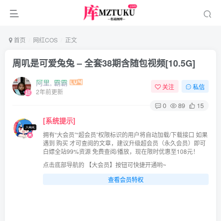
首页
网红COS
正文
周叽是可爱兔兔 – 全套38期含随包视频[10.5G]
阿里, 霸霸
关注
私信
2年前更新
0
89
15
[系统提示]
拥有“大会员”“超会员”权限标识的用户将自动加载/下载接口 如果
遇到 购买 才可查阅的文章，建议升级超会员（永久会员）即可
白嫖全站99%资源 免费查阅/播放，现在限时优惠至108元！
点击底部导航的 【大会员】按钮可快捷开通哟~
查看会员特权