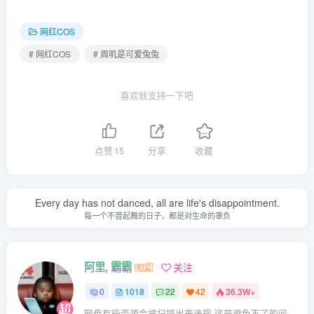
周叽是可爱兔兔 NO.014 暴行精二 [22P-303MB]
周叽是可爱兔兔 NO.013 白金泳装 [23P-339MB]
网红COS
周叽是可爱兔兔 NO.012 体操服 [31P-261MB]
# 网红COS
# 周叽是可爱兔兔
周叽是可爱兔兔 NO.011 温泉女友 [28P-352MB]
周叽是可爱兔兔 NO.010 阁楼少女 [40P-340MB]
喜欢就支持一下吧
周叽是可爱兔兔 NO.009 复古毛衣 [19P-163MB]
周叽是可爱兔兔 NO.008 银河社区 [42P-344MB]
点赞
15
分享
收藏
周叽是可爱兔兔 NO.007 一周年礼服 [24P-337MB]
周叽是可爱兔兔 NO.006 玛修赛车 [21P-261MB]
周叽是可爱兔兔 NO.005 绫波丽 白战 [21P-297MB]
Every day has not danced, all are life's disappointment.
周叽是可爱兔兔 NO.004 黑单人 思令 [15P-136MB]
每一个不曾起舞的日子，都是对生命的辜负
周叽是可爱兔兔 NO.003 OTs14 [17P-153MB]
周叽是可爱兔兔 NO.002 让巴尔泳装 [30P-330MB]
阿里, 霸霸
关注
周叽是可爱兔兔 NO.001 竞泳 [36P3V-627MB]
0
1018
22
42
36.3W+
网盘有些资源会被扫描出来违规 这是避免不了的问题 遇到失效的请评论回复 后面会整理重新打包上传补档