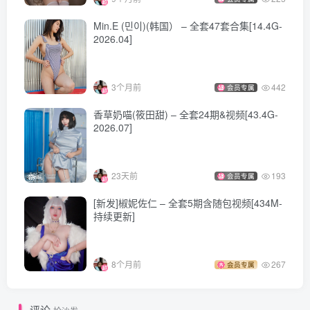
Min.E (민이)(韩国） – 全套47套合集[14.4G-
2026.04]
3个月前
442
会员专属
香草奶喵(筱田甜) – 全套24期&视频[43.4G-
2026.07]
23天前
193
会员专属
[新发]椒妮佐仁 – 全套5期含随包视频[434M-
持续更新]
8个月前
267
会员专属
评论