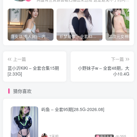
唐安琪(秀人网) – 内购合集无水印[41期-2026.04]
织梦映像 – 全套83期及视频合集[609G-2026..08]
上一篇
下一篇
蓝小沂KiKi – 全套合集15期
小野妹子w – 全套48期，大
[2.33G]
小10.4G
猜你喜欢
屿鱼 – 全套95期[28.5G-2026.08]
7天前
355
会员专属