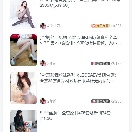
2385期[539.5G]
4个月前
226
会员专属
[合集]经典机构《丝宝/SilkBaby絲寶》全套
VIP作品261套含非常VIP/定制+视频，大小
15.2G
2年前
174
会员专属
[合集]珍藏丝袜系列《LEGBABY美腿宝贝》
全套35套含乔柯涵钻石版丝袜无内系列
[4.53G]
2年前
203
会员专属
SIEE丝意 – 全套原刊475套及新刊74套
[74.5G]