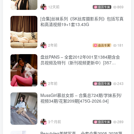
12天前
869
会员专属
[合集]丝袜系列《SK丝库摄影系列》包括写真
和高清视频19+1套13.43G
2年前
181
会员专属
盘丝PANS – 全套2012年001至1384期含会
员视频及特刊（新刊视频更新中）[357
Ｇ-2024.11]
2年前
243
会员专属
MussGirl慕丝女郎 – 合集总724期/学妹系列/
视频34期/花絮209期[475G-2026.04]
3个月前
289
会员专属
Beautyleg美腿写真 – 全套合集2005-2025第