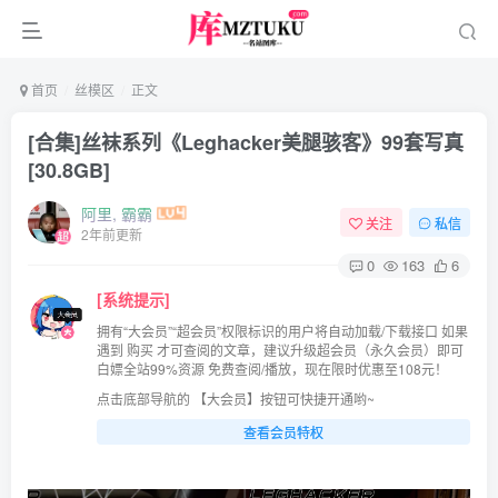
首页
丝模区
正文
[合集]丝袜系列《Leghacker美腿骇客》99套写真
[30.8GB]
阿里, 霸霸
关注
私信
2年前更新
0
163
6
[系统提示]
拥有“大会员”“超会员”权限标识的用户将自动加载/下载接口 如果
遇到 购买 才可查阅的文章，建议升级超会员（永久会员）即可
白嫖全站99%资源 免费查阅/播放，现在限时优惠至108元！
点击底部导航的 【大会员】按钮可快捷开通哟~
查看会员特权