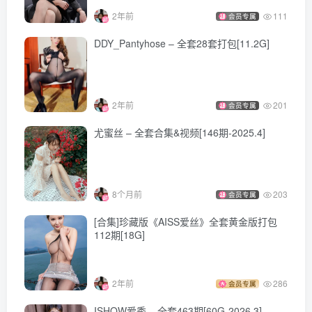
No.204 [Leghacker] 美腿骇客 2015.01.20 新图No.0204
2年前
111
会员专属
Jennifer [86P]
DDY_Pantyhose – 全套28套打包[11.2G]
No.205 [Leghacker] 美腿骇客 2015.01.26 No.0205 winnie
[85P532M]
No.206 [Leghacker] 美腿骇客 2015.02.02 No.0206 Olivia
2年前
201
会员专属
[98P]
No.207 [Leghacker] 美腿骇客 2015.02.09 新图No.0207
尤蜜丝 – 全套合集&视频[146期-2025.4]
Winnie [97P]
No.208 [Leghacker] 美腿骇客 2015.02.16 新图No.0208
Jennifer [108P]
8个月前
203
会员专属
No.209 [Leghacker] 美腿骇客 2015.02.18 新图No.0209
[合集]珍藏版《AISS爱丝》全套黄金版打包
Minna [95P]
112期[18G]
No.210 [Leghacker] 美腿骇客 2015.02.23 新图No.0210
Winnie [113P]
2年前
286
会员专属
No.211 [Leghacker] 美腿骇客 2015-03-02 新图No.0211
ISHOW爱秀 – 全套463期[60G-2026.3]