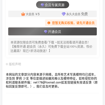
No.173 [Leghacker] 美腿骇客No.173 Zen [83P425.4MB]
会员专属资源
No.174 [Leghacker] 美腿骇客No.0174 [100P]
5
免费
No.175 [Leghacker] 美腿骇客No.0175 [84P273MB]
大会员
￥
永久大会员
No.176 [Leghacker] 美腿骇客No.0176 [98P]
您暂无购买权限，请先开通会员
No.177 [Leghacker] 美腿骇客No.0177 [91P]
开通会员
No.178 [Leghacker] 美腿骇客No.0178 [58P274.1MB]
本资源仅限会员可免费查看/下载 ~如无法观看请开通会员！
No.179 [Leghacker] 美腿骇客No.0179 [80P331.1MB]
【推荐开通 超会员（永久）可免费下载全站100%资源，性价
No.180 [Leghacker] 美腿骇客No.0180 [91P275.6MB]
比最高！现已1折活动放送！】
No.181 [Leghacker] 美腿骇客 NO.181
No.182 [Leghacker] 美腿骇客 2014.09.01 新图No.0182 Olivia
©
版权声明
[92P]
本网站的文章部分内容来源于网络，且所有艺术写真模特均已成年，
No.183 [Leghacker] 美腿骇客 2014-09-08 No.183 Minna
涉及到 萝莉 少女 等仅是描述拍摄风格以及模特特征，如有侵犯你的
权利请联系邮件箱：net178@foxmail.com
如发现链接失效请反馈（原
[85P454.33M]
帖回复反馈即可，），我们会及时更新。
No.184 [Leghacker] 美腿骇客 2014.09.15 新图No.0184 Zen
[75P]