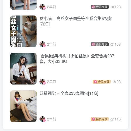
2年前
123
会员专属
袜小喵 – 高丝女子图鉴等全系合集&视频
[72G]
2年前
168
会员专属
[合集]经典机构《街拍丝足》全套合集237
套，大小33.6G
2年前
93
会员专属
妖精视觉 – 全套233套图包[11G]
2年前
116
会员专属