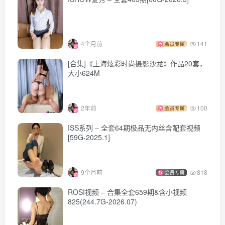
Minna [85P]
No.212 [Leghacker] 美腿骇客 2015.03.09 新图No.0212
Winnie [89P]
4个月前
141
会员专属
[合集]《上海炫彩时尚摄影沙龙》作品20套，
大小624M
2年前
100
会员专属
ISS系列 – 全套64期极品无内丝含配套视频
[59G-2025.1]
9个月前
818
会员专属
ROSI视频 – 合集全套659期&含小视频
825(244.7G-2026.07)