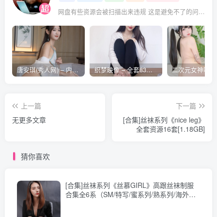
No.196 [Leghacker] 美腿骇客 2014.12.08 No.196 Olivia
网盘有些资源会被扫描出来违规 这是避免不了的问题 遇到失效的请评论回复 后面会整理重新打包上传补档
No.197 [leghacker] 美腿骇客 2014.12.15 No.197 winnie
[96P593.1MB]
No.198 [Leghacker] 美腿骇客 2014.12.22 No.198
Minna[84P388M]
唐安琪(秀人网) – 内购合集无水印[41期-2026.04]
织梦映像 – 全套83期及视频合集[609G-2026..08]
No.199 [Leghacker] 美腿骇客 2014.12.29 新图No.0199
Jennifer [66P]
No.200 [LegHacker] 美腿骇客 2014.12.29 No.0200
上一篇
下一篇
Minna[80P323M]
无更多文章
[合集]丝袜系列《nice leg》
全套资源16套[1.18GB]
No.201 [Leghacker] 美腿骇客 2015.01.01 新图No.0201 Olivia
[86P]
猜你喜欢
No.202 [LegHacker] 美腿骇客 2015.01.05 No.0202
Minna[74P238M]
[合集]丝袜系列《丝慕GIRL》高跟丝袜制服
No.203 [Leghacker] 美腿骇客 2015.01.12 No.0203
合集全6系（SM/特写/蜜系列/熟系列/海外版
带视频/故事）,大小100G
winnie[78P510M]