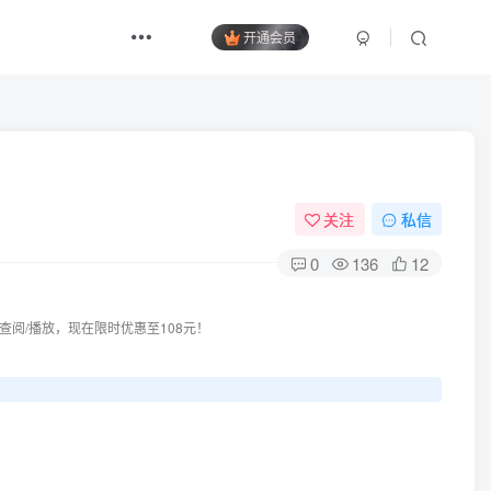
开通会员
关注
私信
0
136
12
查阅/播放，现在限时优惠至108元！