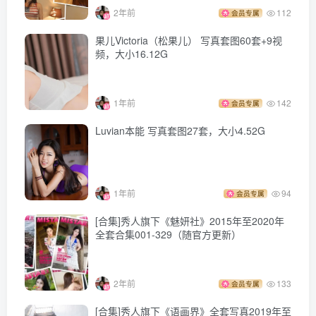
2年前
112
会员专属
093.[Xiuren秀人网]2024.02.06 NO.8074 熊小诺[80+1P／
果儿Victoria（松果儿） 写真套图60套+9视
792MB]
频，大小16.12G
[2.25]
1年前
142
092.[Xiuren秀人网]2024.01.17 NO.7973 熊小诺[80+1P／
会员专属
805MB]
Luvian本能 写真套图27套，大小4.52G
[2024.1.13]
091.[Xiuren秀人网]2023.12.06 NO.7769 熊小诺[84+1P／
1年前
94
会员专属
749MB]
[合集]秀人旗下《魅妍社》2015年至2020年
全套合集001-329（随官方更新）
[12.29]
090.[Xiuren秀人网]2023.11.21 NO.7694 熊小诺[76+1P／
2年前
133
会员专属
682MB]
[合集]秀人旗下《语画界》全套写真2019年至