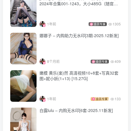
2024年合集001-1243，大小485G（随官方
[12.15]
更新）
089.[Xiuren秀人网]2023.11.07 NO.7623 熊小诺[79+1P／
1年前
1305
会员专属
763MB]
娜娜子 – 内购助力无水印[3期-2025.12新发]
[11.30]
088.[Xiuren秀人网]2023.10.23 NO.7547 熊小诺[78+1P／
679MB]
8个月前
409
会员专属
嫩模 黄乐(楽)然 高清视频10+8套+写真32套
图+妮小妖(1+13) [15.27G]
[11.19]
087.[Xiuren秀人网]2023.10.12 NO.7497 熊小诺[76+1P／
701MB]
1年前
133
会员专属
白露lulu – 内购无水印[6套-2025.11新发]
[10.12更1]
086.[Xiuren秀人网]2023.08.30 NO.7308 熊小诺[74+1P／