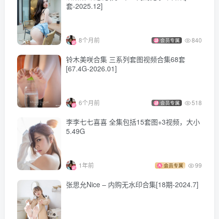
082.[XiuRen秀人网] 2023.06.27 NO.6978 熊小诺 巴厘岛旅拍
套-2025.12]
[73+1P706M]
8个月前
840
会员专属
[7.19更1]
铃木美咲合集 三系列套图视频合集68套
081.[XiuRen秀人网] 2023.06.15 NO.6923 熊小诺
[67.4G-2026.01]
[75+1P676M]
6个月前
518
会员专属
[6.20更1]
080.[XiuRen秀人网] 2023.05.18 No.6757 熊小诺
李李七七喜喜 全集包括15套图+3视频，大小
5.49G
[80+1P785M]
[6.11更1]
1年前
99
会员专属
079.[XiuRen秀人网] 2023.05.09 NO.6705 熊小诺
张思允Nice – 内购无水印合集[18期-2024.7]
[78+1P800M]