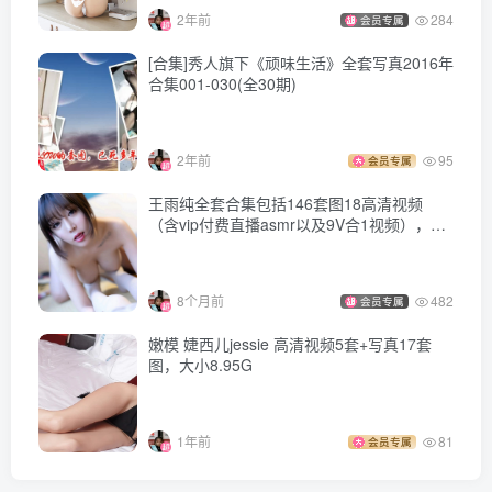
[5.26更1]
2年前
284
会员专属
078.[XiuRen秀人网] 2023.04.24 NO.6627 熊小诺
[合集]秀人旗下《顽味生活》全套写真2016年
[78+1P745M]
合集001-030(全30期)
[5.13更1]
2年前
95
会员专属
077.[XiuRen秀人网] 2023.04.11 NO.6554 熊小诺
王雨纯全套合集包括146套图18高清视频
[80+1P696M]
（含vip付费直播asmr以及9V合1视频），大
小29.86G
[4.25更1]
8个月前
482
076.[XiuRen秀人网] 2023.03.22 NO.6454 熊小诺
会员专属
[91+1P876M]
嫩模 婕西儿jessie 高清视频5套+写真17套
图，大小8.95G
[4.11更1]
075.[XiuRen秀人网] 2023.03.09 NO.6387 熊小诺
1年前
81
会员专属
[80+1P770M]