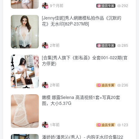
724MB]
9个月前
292
会员专属
[Jenny佳妮]秀人網嫩模私拍作品《沉默的
[9.2更1]
花》无水印[82P-237MB]
085.[Xiuren秀人网]2023.07.20 NO.7109 熊小诺[70+1P／
671MB]
2年前
285
会员专属
[8.13更1]
[合集]秀人旗下《影私荟》全套001-022期(官
方停更)
084.[XiuRen秀人网] 2023.07.10 NO.7052 熊小诺
[76+1P684M]
2年前
236
会员专属
[8.12更1]
嫩模 娜露Selena 高清视频1套+写真20套
083.[XiuRen秀人网] 2023.07.06 NO.7033 熊小诺
图，大小5.37G
[65+1P622M]
1年前
123
会员专属
[7.30更1]
潘娇娇/潘思沁(秀人）- 内购无水印合集[22