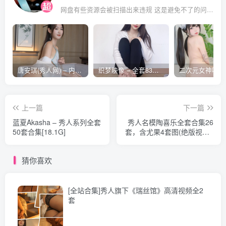
网盘有些资源会被扫描出来违规 这是避免不了的问题 遇到失效的请评论回复 后面会整理重新打包上传补档
唐安琪(秀人网) – 内购合集无水印[41期-2026.04]
织梦映像 – 全套83期及视频合集[609G-2026..08]
合集目录
[6.11]
上一篇
下一篇
095.[Xiuren秀人网]2024.04.28 NO.8464 熊小诺[80+1P／
蓝夏Akasha – 秀人系列全套
秀人名模陶喜乐全套合集26
50套合集[18.1G]
套，含尤果4套图(绝版视频2
745MB]
个)大小6.6G
猜你喜欢
[5.18]
094.[Xiuren秀人网]2024.04.07 NO.8345 熊小诺[82+1P／
[全站合集]秀人旗下《瑞丝馆》高清视频全2
712MB]
套
[3.16]