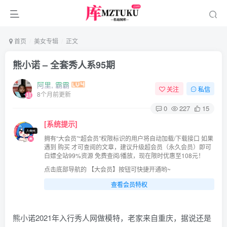
首页
美女专辑
正文
熊小诺 – 全套秀人系95期
阿里, 霸霸
关注
私信
8个月前更新
0
227
15
[系统提示]
拥有“大会员”“超会员”权限标识的用户将自动加载/下载接口 如果
遇到 购买 才可查阅的文章，建议升级超会员（永久会员）即可
白嫖全站99%资源 免费查阅/播放，现在限时优惠至108元！
点击底部导航的 【大会员】按钮可快捷开通哟~
查看会员特权
熊小诺2021年入行秀人网做模特，老家来自重庆，据说还是