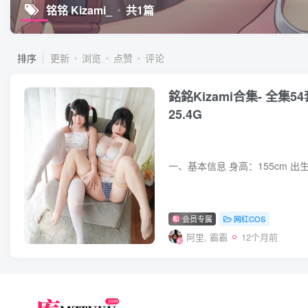
铭铭 Kizami_
共1篇
排序
更新
浏览
点赞
评论
銘銘Kizami合集- 全集
25.4G
会员专属
网红COS
阿里, 霸霸
12个月前