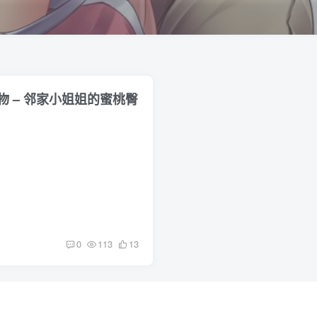
 – 邻家小姐姐的蜜桃臀
0
113
13