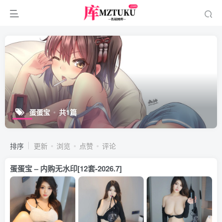
蛋蛋宝
共1篇
排序
更新
浏览
点赞
评论
蛋蛋宝 – 内购无水印[12套-2026.7]