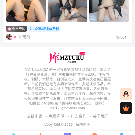
会员专属
众筹&私拍&定制
12天前
501
MZTUKU.COM 是一家写真摄影视频资源网站，聚集了
各种名站资源，我们主要拍摄的内容有丝袜、性感内
衣、制服、常服等，自创站以来一直保持快速高质量更
新，目前我们已经有多期平面作品，多期视频作品，希
望您能喜欢。 本站致力于图库写真收集，名站资源
等，所有模特均已成年，资源不含淫秽、漏点内容，投
稿皆需要审核才可发布，且本站所有资源来源于网络，
如侵犯了您的权益请直接联系站长告知。 邮箱：
net178@foxmail.com
友链申请
免责声明
广告合作
关于我们
Copyright © 2023 ·
名站图库