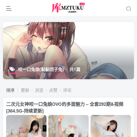
咬一口兔娘(黏黏团子兔)
共1篇
排序
更新
浏览
点赞
评论
二次元女神咬一口兔娘OVO的多面魅力 – 全套292期&视频
[364.5G-持续更新]