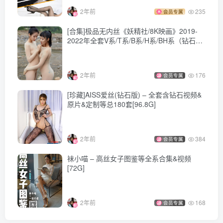
[Beautyleg]美腿寫真 2023.03.21 No.2266 Rita[58P-436M]
2年前
235
会员专属
[Beautyleg]美腿寫真 2023.03.17 No.2265 Ivy[67P-626M]
[Beautyleg]美腿寫真 2023.03.14 No.2264 Lola[64P-471M]
[合集]极品无内丝《妖精社/8K映画》2019-
2022年全套V系/T系/B系/H系/BH系（钻石版
[Beautyleg]美腿寫真 2023.03.10 No.2263 Rita[50P-302M]
高清视频），大小67.7G
[Beautyleg]美腿寫真 2023.03.07 No.2262 Cindy[43P-269M]
[Beautyleg]美腿寫真 2023.03.03 No.2261 Vanessa[63P-
2年前
176
会员专属
413M]
[珍藏]AISS爱丝(钻石版) – 全套含钻石视频&
原片&定制等总180套[96.8G]
[Beautyleg]美腿寫真 2023.02.28 No.2260 Zena[62P-530M]
[Beautyleg]美腿寫真 2023.02.24 NO.2259 Winni[68P／
624MB]
2年前
384
会员专属
[Beautyleg]美腿寫真 2023.02.21 NO.2258 Joyce[50P／
袜小喵 – 高丝女子图鉴等全系合集&视频
354MB]
[72G]
[Beautyleg]美腿寫真 2023.02.17 No.2257 Cindy[57P-334M]
[Beautyleg]美腿寫真 2023.02.14 NO.2256 Lucy[42P／
2年前
168
会员专属
389MB]