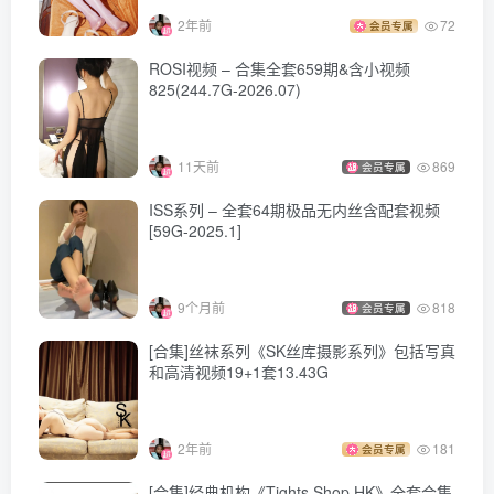
258.6M]
2年前
72
会员专属
[Beautyleg]美腿寫真 2023.09.01 No.2316 Avril[56P-403M]
[Beautyleg]美腿寫真 2023.08.29 No.2314 Tina[34P-191M]
ROSI视频 – 合集全套659期&含小视频
825(244.7G-2026.07)
[Beautyleg]美腿寫真 2023.08.25 No.2313 Rita[55P-453M]
[Beautyleg]美腿寫真 2023.08.22 No.2312 Dora[50P-424M]
[Beautyleg]美腿寫真 2023.08.18 No.2311 Mimoko[54P-
11天前
869
会员专属
395M]
ISS系列 – 全套64期极品无内丝含配套视频
[59G-2025.1]
[Beautyleg]美腿寫真 2023.08.15 No.2310 Zena[52P-355M]
[Beautyleg]美腿寫真 2023.08.11 No.2309 Stephy[52P-485M]
[Beautyleg]美腿寫真 2023.08.08 No.2308 Kaylar[56P-392M]
9个月前
818
会员专属
[Beautyleg]美腿寫真 2023.08.04 No.2307 ChiChi[80P-666M]
[合集]丝袜系列《SK丝库摄影系列》包括写真
[Beautyleg]美腿寫真 2023.08.01 No.2306 MingTing[51P-
和高清视频19+1套13.43G
356M]
[Beautyleg]美腿寫真 2023.07.28 No.2305 Vanessa[56P-
2年前
181
会员专属
387M]
[合集]经典机构《Tights Shop HK》全套合集