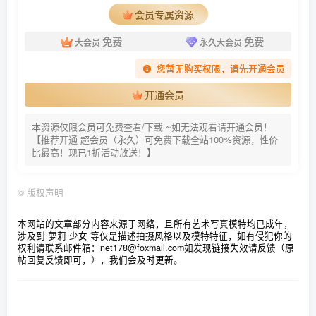
会员专属资源
[Beautyleg]美腿寫真 2024.01.19 No.2356 Miga[57P-338M]
[Beautyleg]美腿寫真 2024.01.16 NO.2355 Lola[68P／
免费
免费
大会员
永久大会员
404MB]
您暂无购买权限，请先开通会员
[Beautyleg]美腿寫真 2024.01.12 No.2354 Yvonne[48P-347M]
开通会员
[Beautyleg]美腿寫真 2024.01.09 No.2353 Joyce[40P-345M]
[Beautyleg]美腿寫真 2024.01.05 No.2352 Cindy[68P-572M]
本资源仅限会员可免费查看/下载 ~如无法观看请开通会员！
【推荐开通 超会员（永久）可免费下载全站100%资源，性价
[Beautyleg]美腿寫真 2024.01.02 No.2351 Celia[45P-358M]
比最高！现已1折活动放送！】
[Beautyleg]美腿寫真 2023.12.29 No.2350 Kaylar[62P-352M]
[Beautyleg]美腿寫真 2023.12.26 No.2349 Yvonne[48P-381M]
©
版权声明
[Beautyleg]美腿寫真 2023.12.22 No.2348 Xin[57P-457M]
本网站的文章部分内容来源于网络，且所有艺术写真模特均已成年，
[Beautyleg]美腿寫真 2023.12.19 No.2347 Syuan[48P-363M]
涉及到 萝莉 少女 等仅是描述拍摄风格以及模特特征，如有侵犯你的
权利请联系邮件箱：net178@foxmail.com
如发现链接失效请反馈（原
[Beautyleg]美腿寫真 2023.12.15 No.2346 Miga[63P-460M]
帖回复反馈即可，），我们会及时更新。
[Beautyleg]美腿寫真 2023.12.08 No.2345 Dora[53P-482M]
[Beautyleg]美腿寫真 2023.12.05 No.2344 Stephy[62P-588M]
[Beautyleg]美腿寫真 2023.12.01 No.2343 Cindy[56P-460M]