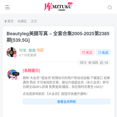
首页
丝模区
正文
Beautyleg美腿写真 – 全套合集2005-2025第2385
期[539.5G]
阿里, 霸霸
关注
私信
4个月前更新
0
225
14
[系统提示]
拥有“大会员”“超会员”权限标识的用户将自动加载/下载接口 如果
遇到 购买 才可查阅的文章，建议升级超会员（永久会员）即可
白嫖全站99%资源 免费查阅/播放，现在限时优惠至108元！
点击底部导航的 【大会员】按钮可快捷开通哟~
查看会员特权