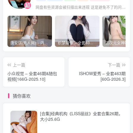
[Beautyleg]美腿寫真 2023.10.13 No.2328 Miga[57P-615M]
网盘有些资源会被扫描出来违规 这是避免不了的问题 遇到失效的请评论回复 后面会整理重新打包上传补档
[Beautyleg]美腿寫真 2023.10.10 No.2327 Celia[60P-535.4M]
[Beautyleg]美腿寫真 2023.10.06 No.2326 Dora[60P-454M]
[Beautyleg]美腿寫真 2023.10.03 No.2325 Xin[50P-289M]
[Beautyleg]美腿寫真 2023.09.29 No.2324 Ivy[50P-358.7M]
唐安琪(秀人网) – 内购合集无水印[41期-2026.04]
织梦映像 – 全套83期及视频合集[609G-2026..08]
[Beautyleg]美腿寫真 2023.09.26 No.2323 Yvonne[48P-
483.5M]
[Beautyleg]美腿寫真 2023.09.22 No.2322 Tina[47P-304M]
上一篇
下一篇
[Beautyleg]美腿寫真 2023.09.19 No.2321 Winni[47P-304M]
小众视觉 – 全套46期&随包
ISHOW爱秀 – 全套463期
视频[166G-2025.10]
[60G-2026.3]
[Beautyleg]美腿寫真 2023.09.15 No.2320 Xin[66P-681M]
[Beautyleg]美腿寫真 2023.09.12 No.2319 Joyce[52P-424M]
猜你喜欢
[Beautyleg]美腿寫真 2023.09.08 No.2318 Cindy[60P-355M]
[Beautyleg]美腿寫真 2023.09.05 No.2317 Stephy[48P-
[合集]经典机构《LISS丽丝》全套合集26期，
308.9M]
大小25.6G
[Beautyleg]美腿寫真 2023.08.29 No.2315 Yvonne[29P-