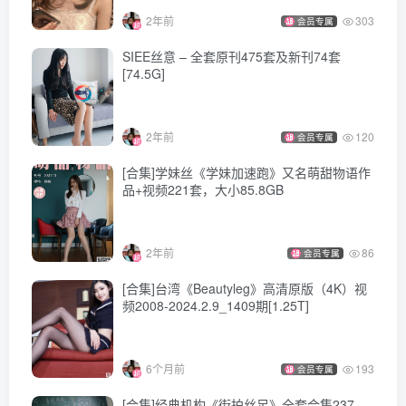
[Beautyleg]美腿寫真 2023.06.09 No.2289 Cindy[67P-372M]
2年前
303
会员专属
[Beautyleg]美腿寫真 2023.06.06 No.2288 Yvonne[62P-456M]
SIEE丝意 – 全套原刊475套及新刊74套
[Beautyleg]美腿寫真 2023.06.02 No.2287 Ivy[59P-366M]
[74.5G]
[Beautyleg]美腿寫真 2023.05.30 No.2286 Dora[27P-256M]
[Beautyleg]美腿寫真 2023.05.30 No.2285 Celia[30P-301M]
2年前
120
会员专属
[Beautyleg]美腿寫真 2023.05.26 No.2284 Xin[39P-278.7M]
[Beautyleg]美腿寫真 2023.05.23 No.2283 Joyce[51P-
[合集]学妹丝《学妹加速跑》又名萌甜物语作
品+视频221套，大小85.8GB
452.4M]
[Beautyleg]美腿寫真 2023.05.19 No.2282 Winni[39P-229.5M]
[Beautyleg]美腿寫真 2023.05.12 No.2281 Avril[36P-282.6M]
2年前
86
会员专属
[Beautyleg]美腿寫真 2023.05.09 No.2280 Winnie[41P-353M]
[合集]台湾《Beautyleg》高清原版（4K）视
[Beautyleg]美腿寫真 2023.05.05 No.2279 Vanessa[63P-
频2008-2024.2.9_1409期[1.25T]
376M]
[Beautyleg]美腿寫真 2023.04.28 No.2278 ChiChi[57P-
6个月前
193
会员专属
458.4M]
[合集]经典机构《街拍丝足》全套合集237