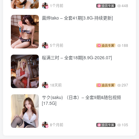
1个月前
448
会员专属
菌烨tako – 全套41期[3.8G-持续更新]
5个月前
188
会员专属
桜满三时 – 全套18期[8.9G-2026.07]
18天前
297
会员专属
サク(saku) （日本）– 全套9期&随包视频
[17.5G]
8个月前
105
会员专属