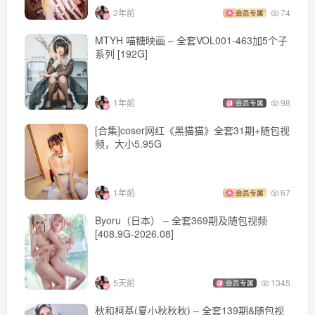
2年前
74
会员专属
[2025.1.7]
MTYH 喵糖映画 – 全套VOL001-463加5个子
小和甜酒 – NO.017 骑马 亡国公主[38P-507.9M]
系列 [192G]
[12.28]
小和甜酒 – NO.016 阿维尔·纯白[9P-122.6M]
1年前
98
会员专属
[合集]coser网红《黑猫猫》全套31期+随包视
[12.15]
频，大小5.95G
小和甜酒 – NO.015 rurudo初音酱[141P-1V-1.71G]
[12.3]
1年前
67
会员专属
小和甜酒 – NO.014 – 浴缸 (3套)[80P-916.2M]
Byoru（日本） – 全套369期及随包视频
虎鲸 [10P-125MB]
[408.9G-2026.08]
蓝色小狗 [29P-422MB]
恶魔 [41P-368MB]
5天前
1345
会员专属
[11.24]
秋和柯基(夏小秋秋秋) – 全套139期&随包视