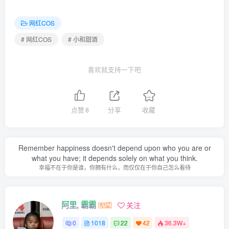
网红COS
# 网红COS
# 小和甜酒
喜欢就支持一下吧
点赞
8
分享
收藏
合集目录(持续更新…)
Remember happiness doesn't depend upon who you are or
what you have; it depends solely on what you think.
幸福不在于你是谁，你拥有什么，而仅仅在于你自己怎么看待
[4.20]
小和甜酒 – NO.025 巫恋[44P-1V-669.8M]
阿里, 霸霸
关注
[3.26]
0
1018
22
42
36.3W+
小和甜酒 – NO.024 绝区零-可琳[69P-537.3M]