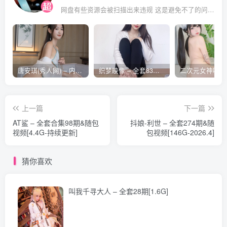
网盘有些资源会被扫描出来违规 这是避免不了的问题 遇到失效的请评论回复 后面会整理重新打包上传补档
[10.25]
小和甜酒 – NO.023 蔚蓝档案 飞鸟马时女仆[31P-560.7M]
[10.23]
唐安琪(秀人网) – 内购合集无水印[41期-2026.04]
织梦映像 – 全套83期及视频合集[609G-2026..08]
小和甜酒 – NO.022 &橙风千雅 – 柊舞缇娜 爱丽丝 魔法少女
双人[55P-7V-438.6M]
上一篇
下一篇
[10.22]
AT鲨 – 全套合集98期&随包
抖娘-利世 – 全套274期&随
视频[4.4G-持续更新]
包视频[146G-2026.4]
小和甜酒 – NO.021 伏罗希洛夫护士[25P-2V-233.7M]
[4.24]
猜你喜欢
小和甜酒 – NO.019 白天鹅外卖[93P-1.11G]
叫我千寻大人 – 全套28期[1.6G]
[1.15]
小和甜酒 – NO.018 骑马 猎人[61P-1V-686.8M]