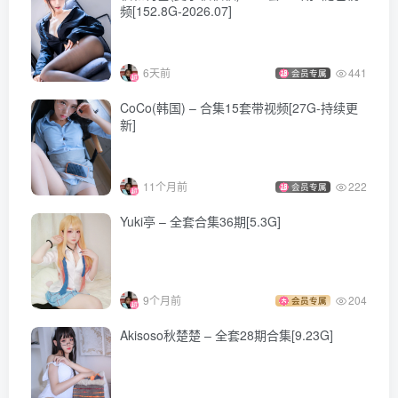
频[152.8G-2026.07]
小和甜酒 – NO.013 小空天使便利店[115P-1V-1.08G]
[9.26]
6天前
441
会员专属
小和甜酒 – NO.012 雪山 菲伦+芙莉莲 (&橙风千雅)[88P-
CoCo(韩国) – 合集15套带视频[27G-持续更
569.1M]
新]
[9.25]
11个月前
222
会员专属
小和甜酒 – NO.011 魔女猫咪 (&橙风千雅)[118P-751.6M]
Yuki亭 – 全套合集36期[5.3G]
[8.23]
小和甜酒 – NO.010 交错战线绯俐 [47P2V-732MB]
9个月前
204
会员专属
Akisoso秋楚楚 – 全套28期合集[9.23G]
[8.19]
小和甜酒 – NO.009 楪祈 [59P1V-381MB]