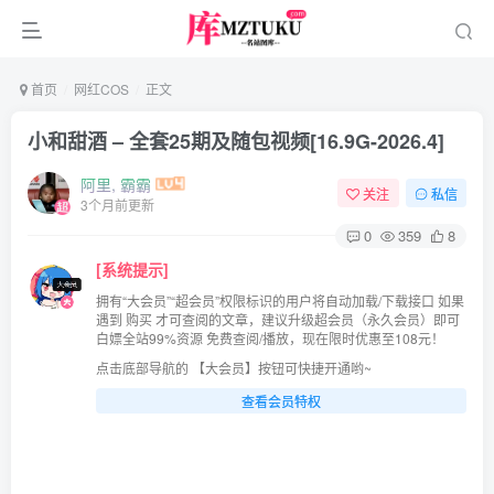
首页
网红COS
正文
小和甜酒 – 全套25期及随包视频[16.9G-2026.4]
阿里, 霸霸
关注
私信
3个月前更新
0
359
8
[系统提示]
拥有“大会员”“超会员”权限标识的用户将自动加载/下载接口 如果
遇到 购买 才可查阅的文章，建议升级超会员（永久会员）即可
白嫖全站99%资源 免费查阅/播放，现在限时优惠至108元！
点击底部导航的 【大会员】按钮可快捷开通哟~
查看会员特权