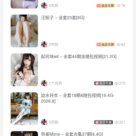
2年前
76
[8.18]
会员专属
小和甜酒 – NO.008 蔚蓝档案 霞沢美游 [82P-0.98GB]
汪知子 – 全套23套[6G]
[8.17]
小和甜酒 – NO.007 鸭鸭幼稚园 [170P2V-395MB]
2年前
92
会员专属
起司块wii – 全套44期含随包视频[21.2G]
[2024.8.16发布]
小和甜酒 – NO.006 黑羽 [9P-61MB]
小和甜酒 – NO.005 妃咲 [195P1V-650MB]
1个月前
275
会员专属
小和甜酒 – NO.004 &橙风千雅 – 明日方舟年夕旗袍双人御守
幼水铃衣 – 全套18期&随包视频[16.4G-
[199P-791MB]
2026.8]
小和甜酒 – NO.003 &阿呀 – 温泉酒吞奶光双人[193P4V-
1.10GB]
5天前
321
会员专属
小和甜酒 – NO.002 魔理沙吃了蘑菇之后 [41P1V-330MB]
弥美Mime – 全套合集37期[6.4G]
小和甜酒 – NO.001 交错战线卡提那 [86P1V-523M]