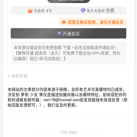
5
免费
大会员
￥
永久大会员
您暂无购买权限，请先开通会员
开通会员
本资源仅限会员可免费查看/下载 ~如无法观看请开通会员！
【推荐开通 超会员（永久）可免费下载全站100%资源，性价
比最高！现已1折活动放送！】
©
版权声明
本网站的文章部分内容来源于网络，且所有艺术写真模特均已成年，
涉及到 萝莉 少女 等仅是描述拍摄风格以及模特特征，如有侵犯你的
权利请联系邮件箱：net178@foxmail.com
如发现链接失效请反馈（原
帖回复反馈即可，），我们会及时更新。
THE END